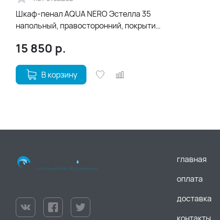
Шкаф-пенал AQUA NERO Эстелла 35
напольный, правосторонний, покрытие
эмаль, белый глянцевый
15 850
р.
В корзину
главная
оплата
доставка
контакты