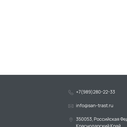
+7(989)280-22-33
info@san-trast.ru
350053, Российская Фе
Краснодарский Край,